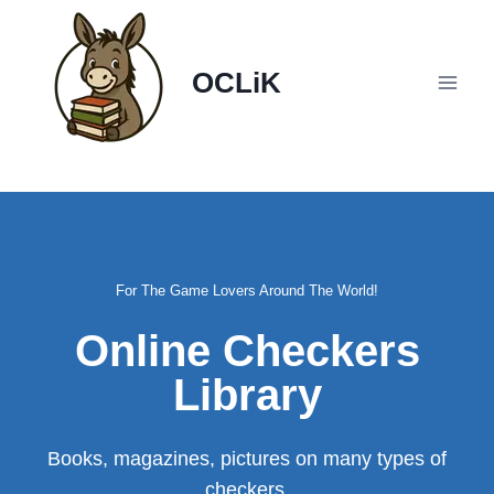
Skip
to
content
OCLiK
For The Game Lovers Around The World!
Online Checkers
Library
Books, magazines, pictures on many types of
checkers.