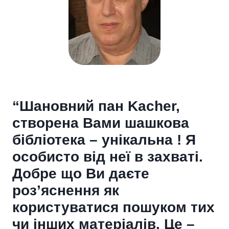
“Шановний пан Kacher,
створена Вами шашкова
бібліотека – унікальна ! Я
особисто від неї в захваті.
Добре що Ви даєте
роз’яснення як
користуватися пошуком тих
чи інших матеріалів. Це –