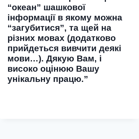
“океан” шашкової
інформації в якому можна
“загубитися”, та щей на
різних мовах (додатково
прийдеться вивчити деякі
мови…). Дякую Вам, і
високо оцінюю Вашу
унікальну працю.”